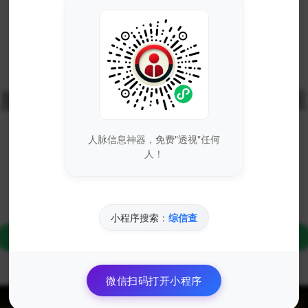
选择。尽管市场上有许多付费游戏，但在游戏时光中，用户可轻
少花费的情况下，带来了实惠的游戏体验。
样表现出色。平台不仅专注于游戏的提供，还致力于提升用户的
人脉信息神器，免费"透视"任何
人！
和策略
小程序搜索：
综信查
微信扫码打开小程序