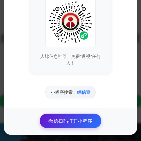
上出现了品牌logo，紧接着进入了主界面。在这个过程中，他感受
过简单的注册流程，他填写了必要的个人信息，并设置了密码。
人脉信息神器，免费"透视"任何
人！
和策略
小程序搜索：
综信查
微信扫码打开小程序