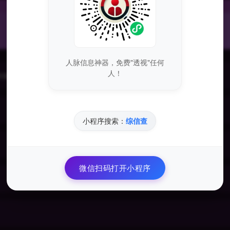
人脉信息神器，免费"透视"任何
人！
和策略
小程序搜索：
综信查
微信扫码打开小程序